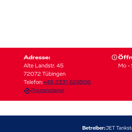
Adresse:
Öffn
Alte Landstr.
45
Mo
-
72072
Tübingen
Telefon:
+49 2331 628506
Routenplaner
Betreiber:
JET Tankst