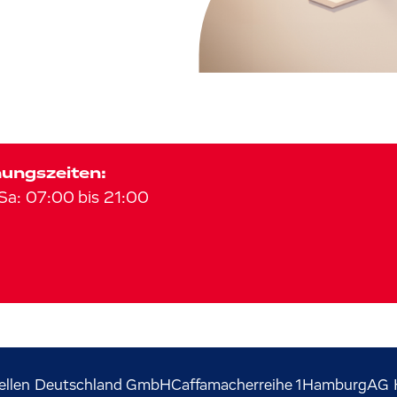
ungszeiten:
Sa
:
07:00
bis
21:00
ellen Deutschland GmbH
Caffamacherreihe
1
Hamburg
AG 