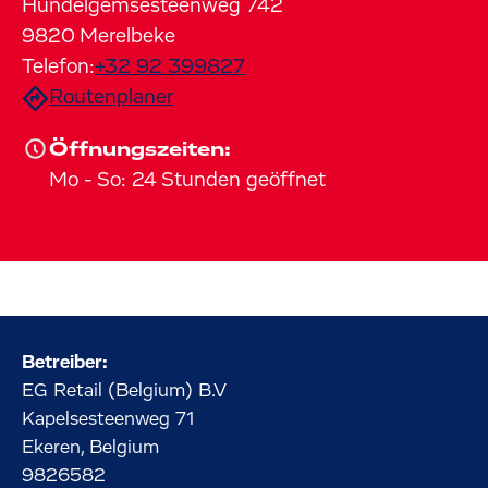
Hundelgemsesteenweg
742
9820
Merelbeke
Telefon:
+32 92 399827
Routenplaner
Öffnungszeiten:
Mo
-
So
:
24 Stunden geöffnet
Betreiber:
EG Retail (Belgium) B.V
Kapelsesteenweg
71
Ekeren, Belgium
9826582