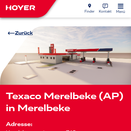
Finder
Kontakt
Menü
Zurück
Texaco Merelbeke (AP)
in Merelbeke
Adresse: