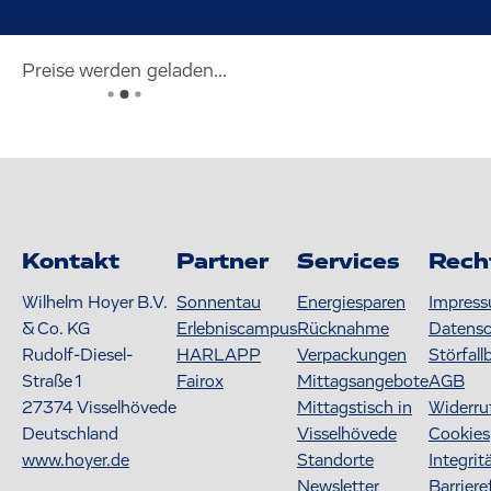
Preise werden geladen...
Kontakt
Partner
Services
Rech
Wilhelm Hoyer B.V.
Sonnentau
Energiesparen
Impres
& Co. KG
Erlebniscampus
Rücknahme
Datens
Rudolf-Diesel-
HARLAPP
Verpackungen
Störfall
Straße 1
Fairox
Mittagsangebote
AGB
27374
Visselhövede
Mittagstisch in
Widerru
Deutschland
Visselhövede
Cookies
www.hoyer.de
Standorte
Integrit
Newsletter
Barriere