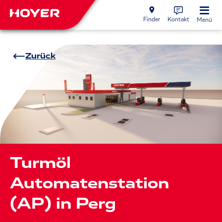
Finder
Kontakt
Menü
Zurück
Turmöl
Automatenstation
(AP) in Perg