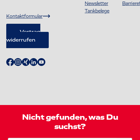
Newsletter
Barriere
Tankbelege
Kontaktformular
Vertrag
widerrufen
Nicht gefunden, was Du
suchst?