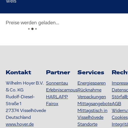
Wels
Preise werden geladen...
Kontakt
Partner
Services
Rech
Wilhelm Hoyer B.V.
Sonnentau
Energiesparen
Impres
& Co. KG
Erlebniscampus
Rücknahme
Datens
Rudolf-Diesel-
HARLAPP
Verpackungen
Störfall
Straße 1
Fairox
Mittagsangebote
AGB
27374
Visselhövede
Mittagstisch in
Widerru
Deutschland
Visselhövede
Cookies
www.hoyer.de
Standorte
Integrit