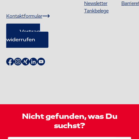
Newsletter
Barriere
Tankbelege
Kontaktformular
Vertrag
widerrufen
Nicht gefunden, was Du
suchst?