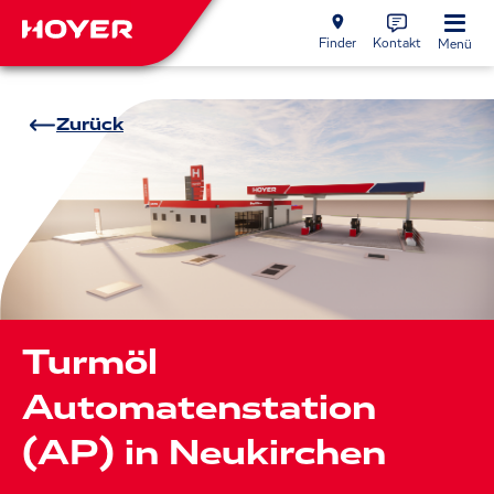
Finder
Kontakt
Menü
Zurück
Turmöl
Automatenstation
(AP) in Neukirchen