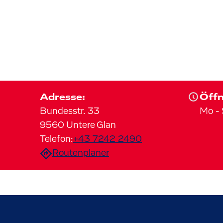
Adresse:
Öffn
Bundesstr.
33
Mo
-
9560
Untere Glan
Telefon:
+43 7242 2490
Routenplaner