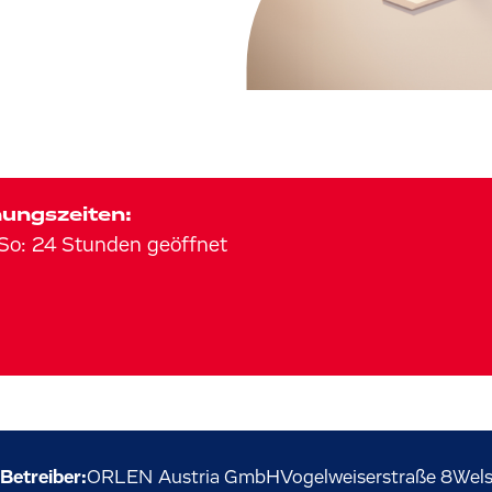
ungszeiten:
So
:
24 Stunden geöffnet
Betreiber:
ORLEN Austria GmbH
Vogelweiserstraße
8
Wel