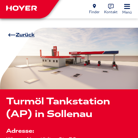
Finder
Kontakt
Menü
Zurück
Turmöl Tankstation
(AP) in Sollenau
Adresse: