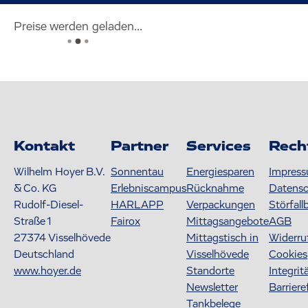
Preise werden geladen...
Kontakt
Partner
Services
Rech
Wilhelm Hoyer B.V.
Sonnentau
Energiesparen
Impres
& Co. KG
Erlebniscampus
Rücknahme
Datens
Rudolf-Diesel-
HARLAPP
Verpackungen
Störfall
Straße 1
Fairox
Mittagsangebote
AGB
27374
Visselhövede
Mittagstisch in
Widerru
Deutschland
Visselhövede
Cookies
www.hoyer.de
Standorte
Integrit
Newsletter
Barriere
Tankbelege