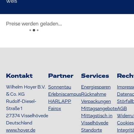
Wels
Preise werden geladen...
Kontakt
Partner
Services
Rech
Wilhelm Hoyer B.V.
Sonnentau
Energiesparen
Impres
& Co. KG
Erlebniscampus
Rücknahme
Datens
Rudolf-Diesel-
HARLAPP
Verpackungen
Störfall
Straße 1
Fairox
Mittagsangebote
AGB
27374
Visselhövede
Mittagstisch in
Widerru
Deutschland
Visselhövede
Cookies
www.hoyer.de
Standorte
Integrit