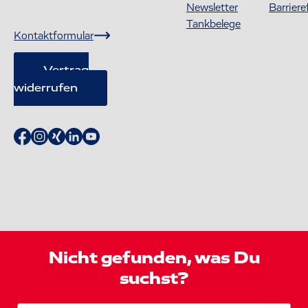
Newsletter
Barriere
Tankbelege
Kontaktformular
Vertrag
widerrufen
Nicht gefunden, was Du
suchst?