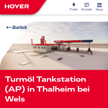
Finder
Kontakt
Menü
Zurück
Turmöl Tankstation
(AP) in Thalheim bei
Wels