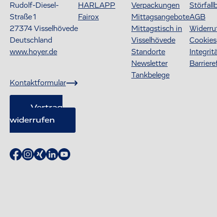
Rudolf-Diesel-
HARLAPP
Verpackungen
Störfall
Straße 1
Fairox
Mittagsangebote
AGB
27374
Visselhövede
Mittagstisch in
Widerru
Deutschland
Visselhövede
Cookies
www.hoyer.de
Standorte
Integrit
Newsletter
Barriere
Tankbelege
Kontaktformular
Vertrag
widerrufen