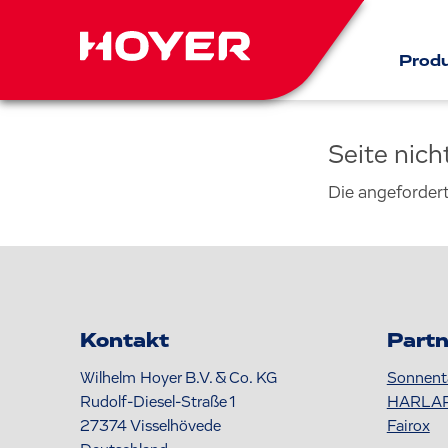
Prod
Seite nic
Die angeforder
Kontakt
Partn
Wilhelm Hoyer B.V. & Co. KG
Sonnent
Rudolf-Diesel-Straße 1
HARLA
27374
Visselhövede
Fairox