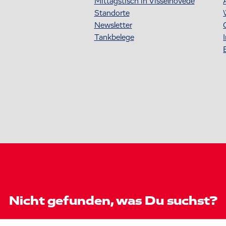
Mittagstisch in Visselhövede
Standorte
Newsletter
Tankbelege
Nicht gefunden, was Du suchst?