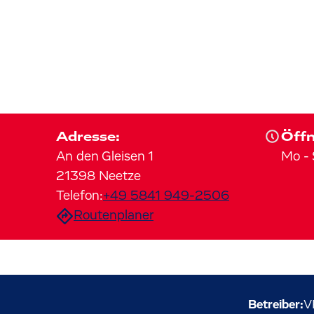
Adresse:
Öffn
An den Gleisen
1
Mo
-
21398
Neetze
Telefon:
+49 5841 949-2506
Routenplaner
Betreiber:
V