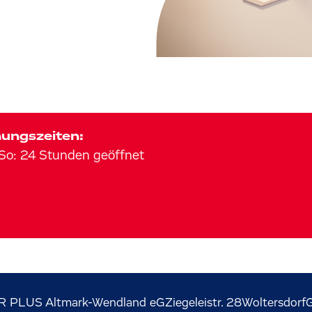
ungszeiten:
So
:
24 Stunden geöffnet
R PLUS Altmark-Wendland eG
Ziegeleistr.
28
Woltersdorf