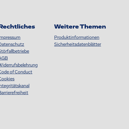
Rechtliches
Weitere Themen
Impressum
Produktinformationen
Datenschutz
S icherheitsdatenblätter
Störfallbetriebe
AGB
Widerrufsbelehrung
Code of Conduct
Cookies
Integritätskanal
Barrierefreiheit